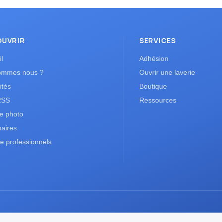
OUVRIR
SERVICES
l
Adhésion
ommes nous ?
Ouvrir une laverie
ités
Boutique
RSS
Ressources
ie photo
naires
e professionnels