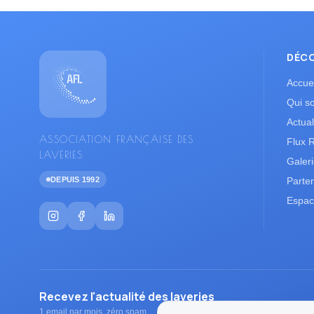
DÉC
Accuei
Qui s
Actual
ASSOCIATION FRANÇAISE DES
Flux 
LAVERIES
Galer
DEPUIS 1992
Parte
Espac
Recevez l'actualité des laveries
1 email par mois, zéro spam.