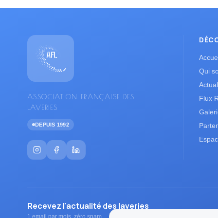
DÉC
Accuei
Qui s
Actual
ASSOCIATION FRANÇAISE DES
Flux 
LAVERIES
Galer
DEPUIS 1992
Parte
Espac
Recevez l'actualité des laveries
1 email par mois, zéro spam.