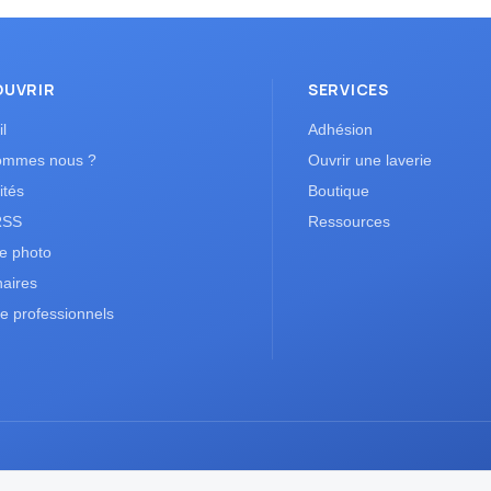
OUVRIR
SERVICES
l
Adhésion
ommes nous ?
Ouvrir une laverie
ités
Boutique
RSS
Ressources
ie photo
naires
e professionnels