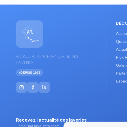
DÉC
Accuei
Qui s
Actual
ASSOCIATION FRANÇAISE DES
Flux 
LAVERIES
Galer
DEPUIS 1992
Parte
Espac
Recevez l'actualité des laveries
1 email par mois, zéro spam.