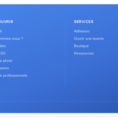
OUVRIR
SERVICES
l
Adhésion
ommes nous ?
Ouvrir une laverie
ités
Boutique
RSS
Ressources
ie photo
naires
e professionnels