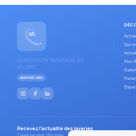
DÉC
Accuei
Qui s
Actual
ASSOCIATION FRANÇAISE DES
Flux 
LAVERIES
Galer
DEPUIS 1992
Parte
Espac
Recevez l'actualité des laveries
1 email par mois, zéro spam.