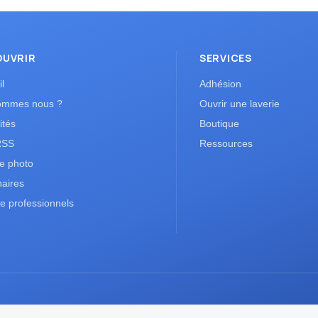
OUVRIR
SERVICES
l
Adhésion
ommes nous ?
Ouvrir une laverie
ités
Boutique
RSS
Ressources
ie photo
naires
e professionnels