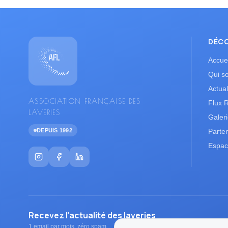
DÉC
Accuei
Qui s
Actual
ASSOCIATION FRANÇAISE DES
Flux 
LAVERIES
Galer
DEPUIS 1992
Parte
Espac
Recevez l'actualité des laveries
1 email par mois, zéro spam.