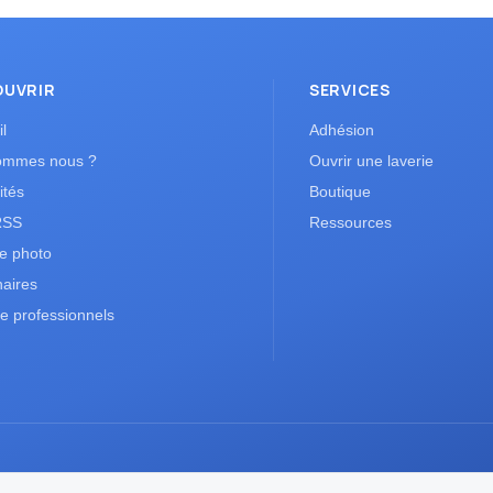
OUVRIR
SERVICES
l
Adhésion
ommes nous ?
Ouvrir une laverie
ités
Boutique
RSS
Ressources
ie photo
naires
e professionnels