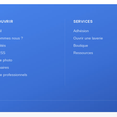
OUVRIR
SERVICES
l
Adhésion
ommes nous ?
Ouvrir une laverie
ités
Boutique
RSS
Ressources
ie photo
naires
e professionnels