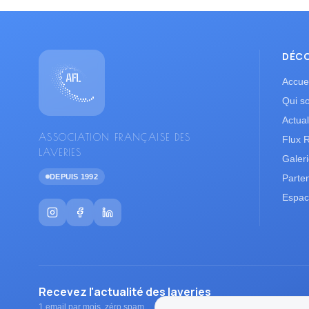
DÉC
Accuei
Qui s
Actual
ASSOCIATION FRANÇAISE DES
Flux 
LAVERIES
Galer
DEPUIS 1992
Parte
Espac
Recevez l'actualité des laveries
1 email par mois, zéro spam.