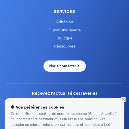
SERVICES
Adhésion
Ouvrir une laverie
Boutique
Ressources
Nous contacter
Recevez l'actualité des laveries
1 email par mois, zéro spam.
🍪 Vos préférences cookies
S'inscrire
Ce site utilise des cookies de mesure d'audience (Google Analytics)
pour comprendre comment vous utilisez le site. Vous pouvez
Une question ?
Cliquez ici
accepter ou refuser, votre choix est respecté et modifiable à tout