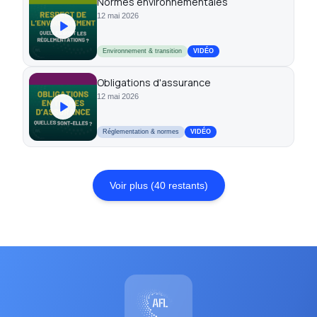
Normes environnementales
12 mai 2026
Environnement & transition
VIDÉO
Obligations d'assurance
12 mai 2026
Réglementation & normes
VIDÉO
Voir plus (
40
restants)