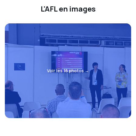
L'AFL en images
Voir les
16
photos →