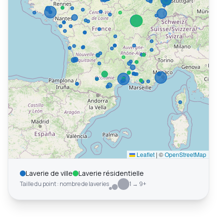
Leaflet
|
©
OpenStreetMap
Laverie de ville
Laverie résidentielle
Taille du point : nombre de laveries
1 → 9+