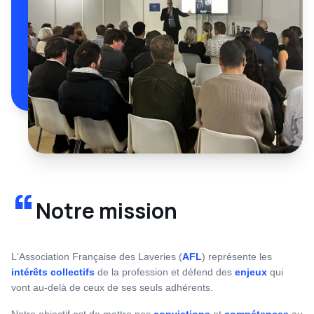
“
Notre mission
L'Association Française des Laveries (
AFL
) représente les
intérêts collectifs
de la profession et défend des
enjeux
qui
vont au-delà de ceux de ses seuls adhérents.