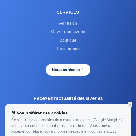
SERVICES
Adhésion
Ouvrir une laverie
Boutique
Ressources
Nous contacter
Recevez l'actualité des laveries
1 email par mois, zéro spam.
🍪 Vos préférences cookies
S'inscrire
Ce site utilise des cookies de mesure d'audience (Google Analytics)
pour comprendre comment vous utilisez le site. Vous pouvez
Une question ?
Cliquez ici
accepter ou refuser, votre choix est respecté et modifiable à tout