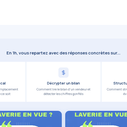
En 1h, vous repartez avec des réponses concrètes sur...
ocal
Décrypter un bilan
Struct
 emplacement
Comment lire le bilan d'un vendeur et
Comment struc
 ce soit
détecter les chiffres gonflés
év