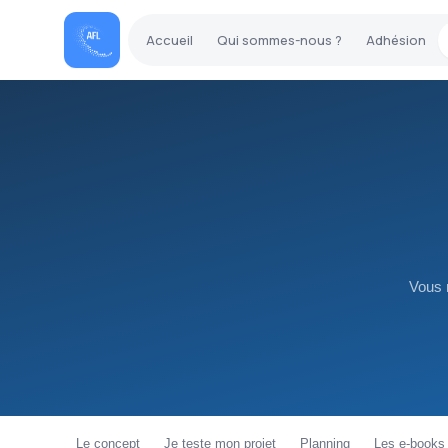
Accueil
Qui sommes-nous ?
Adhésion
Vous 
Le concept
Je teste mon projet
Planning
Les e-books