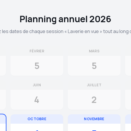
Planning annuel
2026
les dates de chaque session « Laverie en vue » tout au long 
FÉVRIER
MARS
5
5
JUIN
JUILLET
4
2
OCTOBRE
NOVEMBRE