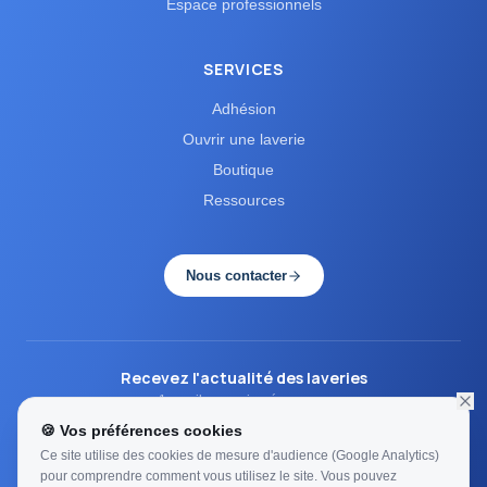
Espace professionnels
Tarification
Tarifs
Tendances
(
1
)
(
1
)
(
1
)
Texcare
TVA
Vente
(
1
)
(
1
)
(
1
)
SERVICES
Vidéosurveillance
Vigilance
Voirie
(
1
)
(
1
)
(
1
)
Adhésion
Webinaire
(
1
)
Ouvrir une laverie
Boutique
Ressources
Nous contacter
Recevez l'actualité des laveries
1 email par mois, zéro spam.
🍪 Vos préférences cookies
S'inscrire
Ce site utilise des cookies de mesure d'audience (Google Analytics)
pour comprendre comment vous utilisez le site. Vous pouvez