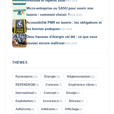
méthode et repères 2026
Août 2026
Micro-entreprise ou SASU pour ouvrir une
laverie : comment choisir ?
Août 2026
Accessibilité PMR en laverie : les obligations et
les bonnes pratiques
Août 2026
Deux hausses d'énergie cet été : ce que vous
pouvez encore maîtriser
Août 2026
THÈMES
Partenaires
Énergie
Réglementation
(
12
)
(
11
)
(
11
)
REFENERGIE
Contrats
Expérience client
(
8
)
(
7
)
(
6
)
International
Concept
Design
(
6
)
(
5
)
(
5
)
Exploitation
Assurance
Réseau
(
5
)
(
3
)
(
3
)
Adhérents
Adhésion
Affichage
(
2
)
(
2
)
(
2
)