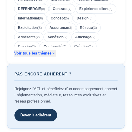
REFENERGIE
Contrats
Expérience client
(
8
)
(
7
)
(
6
)
International
Concept
Design
(
6
)
(
5
)
(
5
)
Exploitation
Assurance
Réseau
(
5
)
(
3
)
(
3
)
Adhérents
Adhésion
Affichage
(
2
)
(
2
)
(
2
)
Cession
Conformité
Création
(
2
)
(
2
)
(
2
)
Voir tous les thèmes
Employeurs
Environnement
NF 525
(
2
)
(
2
)
(
2
)
Outils
Prévention
Rentabilité
(
2
)
(
2
)
(
2
)
PAS ENCORE ADHÉRENT ?
Reprise
RH
Sinistres
2026
(
2
)
(
2
)
(
2
)
(
1
)
Accessibilité
AFL
Arrêté 2340
(
1
)
(
1
)
(
1
)
Rejoignez l'AFL et bénéficiez d'un accompagnement concret
Avignon
Barcelone
Baromètre
(
1
)
(
1
)
(
1
)
: réglementation, médiateur, ressources exclusives et
réseau professionnel.
Berlin
Caisse
Celsious
Chiffres
(
1
)
(
1
)
(
1
)
(
1
)
COFREET
Communication
Compte rendu
(
1
)
(
1
)
(
1
)
Devenir adhérent
Concurrence
Conseil
Contrat
(
1
)
(
1
)
(
1
)
Copenhague
CTTN
Dérogation
(
1
)
(
1
)
(
1
)