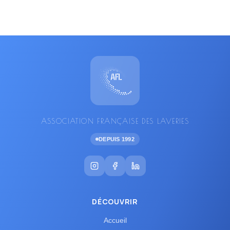
DGCCRF
DGFIP
Diversification
(
1
)
(
1
)
(
1
)
Données
Dossier
Droits
(
1
)
(
1
)
(
1
)
e-invoicing
e-reporting
EICH
(
1
)
(
1
)
(
1
)
Emplacement
Entretien
Équipements
(
1
)
(
1
)
(
1
)
ERP
Évènement
Facturation électronique
(
1
)
(
1
)
(
1
)
Facture
Financement
Fiscalité
(
1
)
(
1
)
(
1
)
Garanties
ICPE
Incendie
(
1
)
(
1
)
(
1
)
ASSOCIATION FRANÇAISE DES LAVERIES
Indicateurs
Innovation
Inspiration
(
1
)
(
1
)
(
1
)
DEPUIS 1992
Interview
Japon
Kiosques
(
1
)
(
1
)
(
1
)
Les Midis de l'AFL
Loi Seniors
Macaron
(
1
)
(
1
)
(
1
)
Machines
Maintenance
Marché
(
1
)
(
1
)
(
1
)
Médiateur
Micro-entreprise
(
1
)
(
1
)
DÉCOUVRIR
Microplastiques
Paris
Performance
(
1
)
(
1
)
(
1
)
Accueil
Pilotage
PMR
Presso
Prix
(
1
)
(
1
)
(
1
)
(
1
)