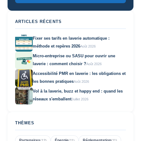
ARTICLES RÉCENTS
Fixer ses tarifs en laverie automatique :
méthode et repères 2026
Août 2026
Micro-entreprise ou SASU pour ouvrir une
laverie : comment choisir ?
Août 2026
Accessibilité PMR en laverie : les obligations et
les bonnes pratiques
Août 2026
Vol à la laverie, buzz et happy end : quand les
réseaux s'emballent
Juillet 2026
THÈMES
Partenaires
Énergie
Réglementation
(
12
)
(
11
)
(
11
)