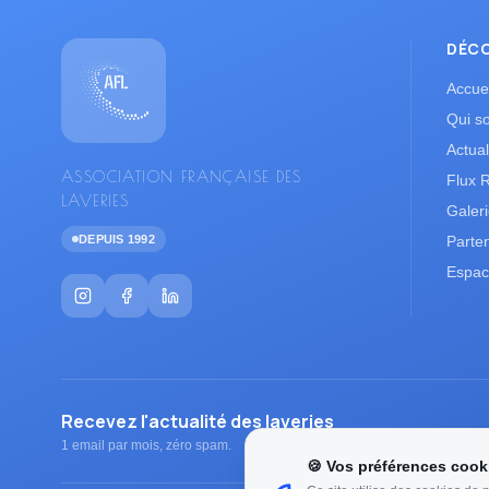
DÉC
Accuei
Qui s
Actual
ASSOCIATION FRANÇAISE DES
Flux 
LAVERIES
Galer
DEPUIS 1992
Parte
Espac
Recevez l'actualité des laveries
1 email par mois, zéro spam.
🍪 Vos préférences cook