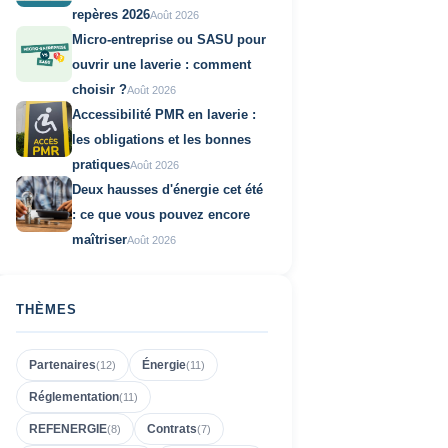
repères 2026
Août 2026
Micro-entreprise ou SASU pour
ouvrir une laverie : comment
choisir ?
Août 2026
Accessibilité PMR en laverie :
les obligations et les bonnes
pratiques
Août 2026
Deux hausses d'énergie cet été
: ce que vous pouvez encore
maîtriser
Août 2026
THÈMES
Partenaires
Énergie
(
12
)
(
11
)
Réglementation
(
11
)
REFENERGIE
Contrats
(
8
)
(
7
)