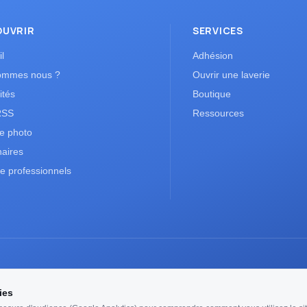
OUVRIR
SERVICES
l
Adhésion
ommes nous ?
Ouvrir une laverie
ités
Boutique
RSS
Ressources
ie photo
naires
e professionnels
ies