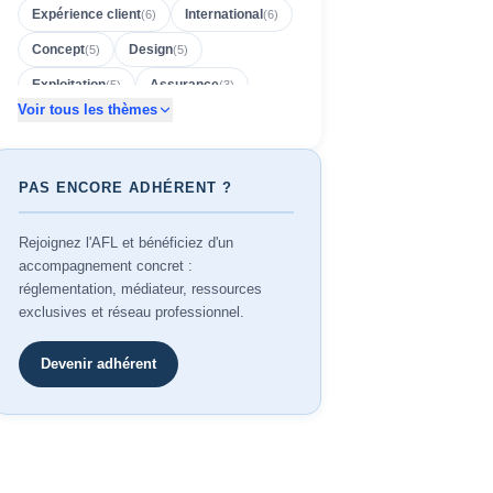
Expérience client
International
(
6
)
(
6
)
Concept
Design
(
5
)
(
5
)
Exploitation
Assurance
(
5
)
(
3
)
Voir tous les thèmes
Réseau
Adhérents
(
3
)
(
2
)
Adhésion
Affichage
(
2
)
(
2
)
PAS ENCORE ADHÉRENT ?
Cession
Conformité
(
2
)
(
2
)
Création
Employeurs
(
2
)
(
2
)
Rejoignez l'AFL et bénéficiez d'un
Environnement
NF 525
(
2
)
(
2
)
accompagnement concret :
réglementation, médiateur, ressources
Outils
Prévention
(
2
)
(
2
)
exclusives et réseau professionnel.
Rentabilité
Reprise
RH
(
2
)
(
2
)
(
2
)
Devenir adhérent
Sinistres
2026
(
2
)
(
1
)
Accessibilité
AFL
(
1
)
(
1
)
Arrêté 2340
Avignon
(
1
)
(
1
)
Barcelone
Baromètre
(
1
)
(
1
)