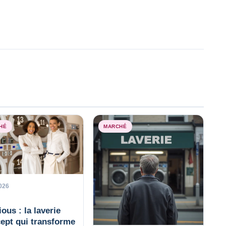
HÉ
MARCHÉ
026
ious : la laverie
ept qui transforme