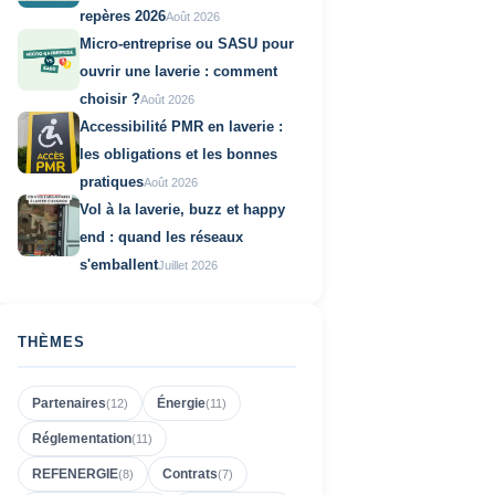
repères 2026
Août 2026
Micro-entreprise ou SASU pour
ouvrir une laverie : comment
choisir ?
Août 2026
Accessibilité PMR en laverie :
les obligations et les bonnes
pratiques
Août 2026
Vol à la laverie, buzz et happy
end : quand les réseaux
s'emballent
Juillet 2026
THÈMES
Partenaires
Énergie
(
12
)
(
11
)
Réglementation
(
11
)
REFENERGIE
Contrats
(
8
)
(
7
)