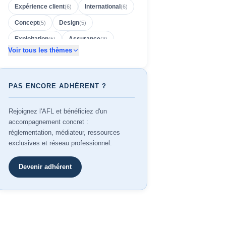
Expérience client
International
(
6
)
(
6
)
Concept
Design
(
5
)
(
5
)
Exploitation
Assurance
(
5
)
(
3
)
Voir tous les thèmes
Réseau
Adhérents
(
3
)
(
2
)
Adhésion
Affichage
(
2
)
(
2
)
PAS ENCORE ADHÉRENT ?
Cession
Conformité
(
2
)
(
2
)
Création
Employeurs
(
2
)
(
2
)
Rejoignez l'AFL et bénéficiez d'un
Environnement
NF 525
(
2
)
(
2
)
accompagnement concret :
réglementation, médiateur, ressources
Outils
Prévention
(
2
)
(
2
)
exclusives et réseau professionnel.
Rentabilité
Reprise
RH
(
2
)
(
2
)
(
2
)
Devenir adhérent
Sinistres
2026
(
2
)
(
1
)
Accessibilité
AFL
(
1
)
(
1
)
Arrêté 2340
Avignon
(
1
)
(
1
)
Barcelone
Baromètre
(
1
)
(
1
)