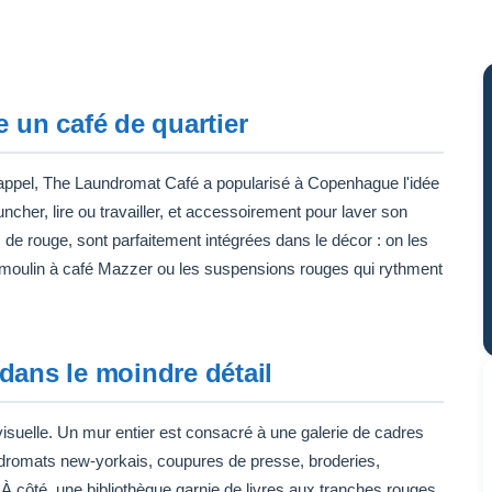
 un café de quartier
happel, The Laundromat Café a popularisé à Copenhague l'idée
uncher, lire ou travailler, et accessoirement pour laver son
 de rouge, sont parfaitement intégrées dans le décor : on les
le moulin à café Mazzer ou les suspensions rouges qui rythment
 dans le moindre détail
visuelle. Un mur entier est consacré à une galerie de cadres
dromats new-yorkais, coupures de presse, broderies,
 côté, une bibliothèque garnie de livres aux tranches rouges,