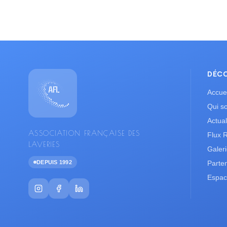
DÉC
Accuei
Qui s
Actual
ASSOCIATION FRANÇAISE DES
Flux 
LAVERIES
Galer
DEPUIS 1992
Parte
Espac