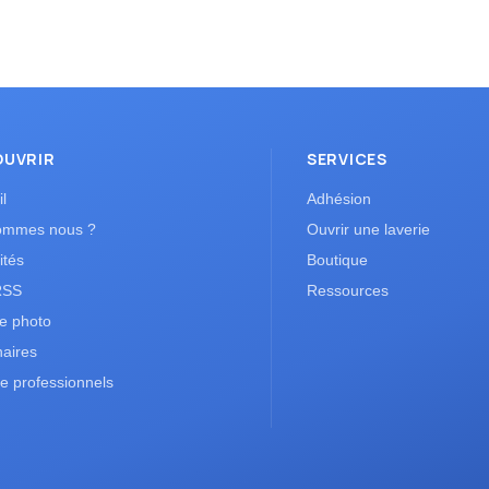
OUVRIR
SERVICES
l
Adhésion
ommes nous ?
Ouvrir une laverie
ités
Boutique
RSS
Ressources
ie photo
naires
e professionnels