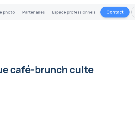
Contact
ie photo
Partenaires
Espace professionnels
ue café-brunch culte