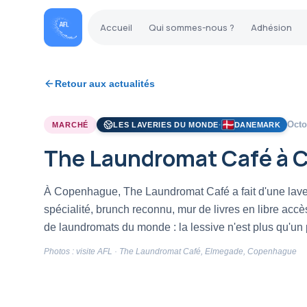
Accueil
Qui sommes-nous ?
Adhésion
Retour aux actualités
Octo
LES LAVERIES DU MONDE
·
DANEMARK
MARCHÉ
The Laundromat Café à C
À Copenhague, The Laundromat Café a fait d'une laveri
spécialité, brunch reconnu, mur de livres en libre acc
de laundromats du monde : la lessive n'est plus qu'un p
Photos : visite AFL · The Laundromat Café, Elmegade, Copenhague
CONCEPT INSPIRANT