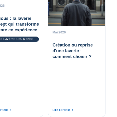
026
ious : la laverie
ept qui transforme
tente en expérience
Mai 2026
ES LAVERIES DU MONDE
Création ou reprise
d'une laverie :
comment choisir ?
article
Lire l'article